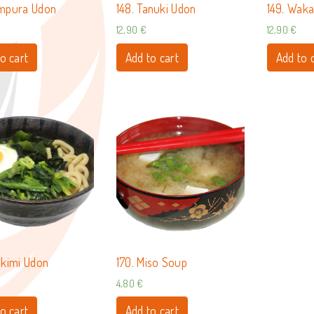
empura Udon
148. Tanuki Udon
149. Wak
12,90
€
12,90
€
o cart
Add to cart
Add to 
ukimi Udon
170. Miso Soup
4,80
€
o cart
Add to cart