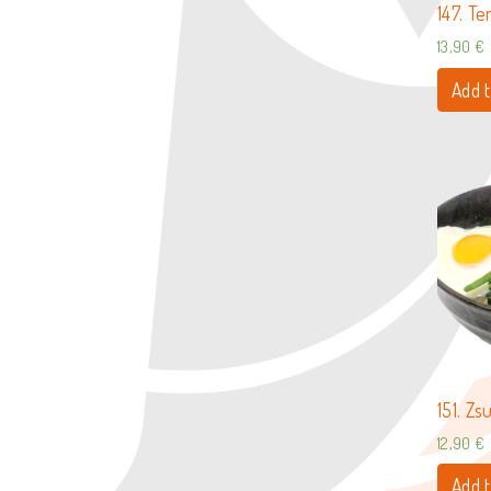
147. T
13,90
€
Add t
151. Zs
12,90
€
Add t