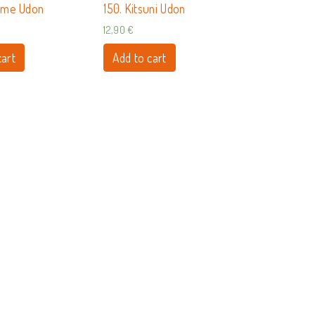
ame Udon
150. Kitsuni Udon
12,90
€
cart
Add to cart