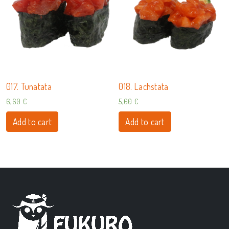
017. Tunatata
018. Lachstata
6,60
€
5,60
€
Add to cart
Add to cart