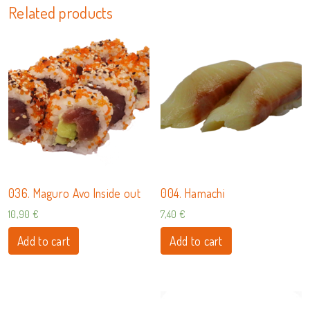
Related products
036. Maguro Avo Inside out
004. Hamachi
10,90
€
7,40
€
Add to cart
Add to cart