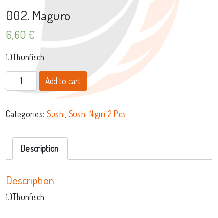
002. Maguro
6,60
€
1.)Thunfisch
002. Maguro quantity
Add to cart
Categories:
Sushi
,
Sushi Nigiri 2 Pcs
Description
Description
1.)Thunfisch