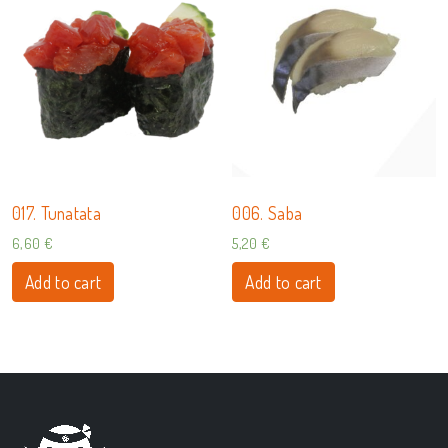
017. Tunatata
006. Saba
6,60
€
5,20
€
Add to cart
Add to cart