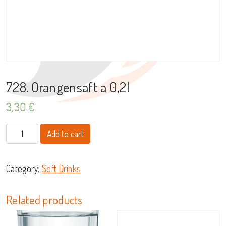
728. Orangensaft a 0,2l
3,30
€
728. Orangensaft a 0,2l quantity
Add to cart
Category:
Soft Drinks
Related products