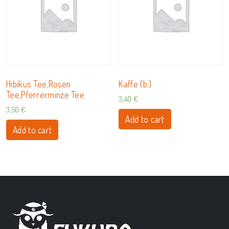
Hibikus Tee,Rosen
Kaffe (b.)
Tee,Pferrerminze Tee
3,40
€
3,50
€
Add to cart
Add to cart