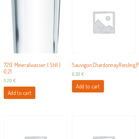
720. Mineralwasser ( Still )
Sauvigon,Chardonnay,Riesling,
0,2l
6,50
€
3,20
€
Add to cart
Add to cart