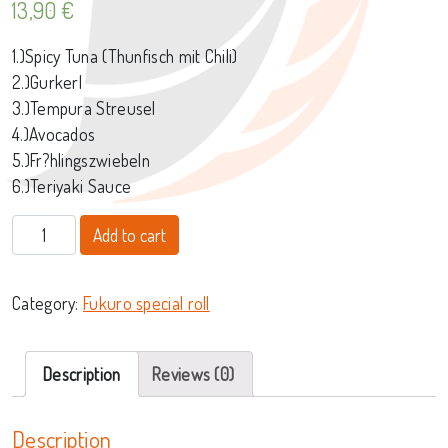
13,90
€
1.)Spicy Tuna (Thunfisch mit Chili)
2.)Gurkerl
3.)Tempura Streusel
4.)Avocados
5.)Fr?hlingszwiebeln
6.)Teriyaki Sauce
053. spicy tuna roll quantity
Add to cart
Category:
Fukuro special roll
Description
Reviews (0)
Description