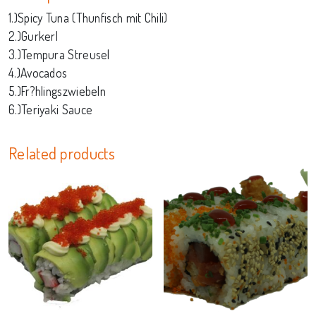
1.)Spicy Tuna (Thunfisch mit Chili)
2.)Gurkerl
3.)Tempura Streusel
4.)Avocados
5.)Fr?hlingszwiebeln
6.)Teriyaki Sauce
Related products