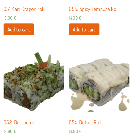
051 Kani Dragon roll
055. Spicy Tempura Roll
13,90
€
14,90
€
Add to cart
Add to cart
052. Boston roll
054. Butter Roll
13,90
€
13,90
€